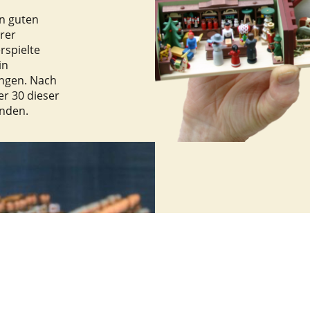
n guten
erer
rspielte
in
ingen. Nach
er 30 dieser
anden.
Einzi
Jede Miniatu
Tradition d