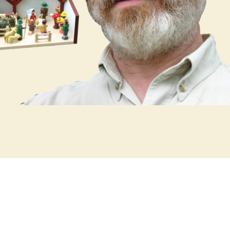
gartige Kunstwerke
r erzählt eine Geschichte, die tief in der
es Erzgebirges verwurzelt ist.