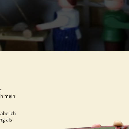
r
ch mein
habe ich
ng als