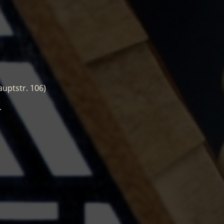
auptstr. 106)
.